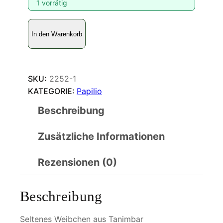
1 vorrätig
P
In den Warenkorb
a
p
i
l
SKU:
2252-1
i
KATEGORIE:
Papilio
o
Beschreibung
i
n
Zusätzliche Informationen
o
p
i
Rezensionen (0)
n
a
Beschreibung
t
u
Seltenes Weibchen aus Tanimbar