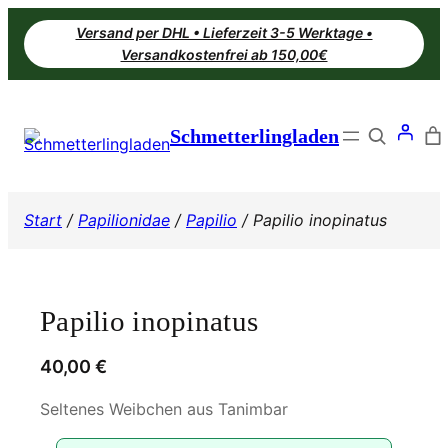
Zum
Versand per DHL • Lieferzeit 3-5 Werktage •
Inhalt
Versandkostenfrei ab 150,00€
springen
Search
Schmetterlingladen
Start
/
Papilionidae
/
Papilio
/ Papilio inopinatus
Papilio inopinatus
40,00
€
Seltenes Weibchen aus Tanimbar