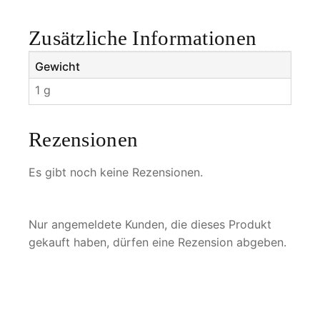
s
M
Zusätzliche Informationen
e
n
Gewicht
g
1 g
e
Rezensionen
Es gibt noch keine Rezensionen.
Nur angemeldete Kunden, die dieses Produkt
gekauft haben, dürfen eine Rezension abgeben.