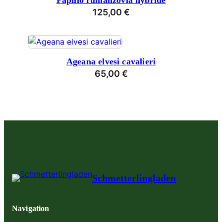
Papilio rumanzovia hybride
125,00
€
Ageana elvesi cavalieri
65,00
€
Schmetterlingladen
Navigation