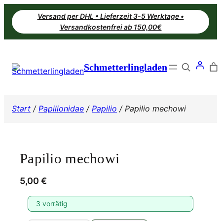
Zum
Versand per DHL • Lieferzeit 3-5 Werktage •
Inhalt
Versandkostenfrei ab 150,00€
springen
Search
Schmetterlingladen
Start
/
Papilionidae
/
Papilio
/ Papilio mechowi
Papilio mechowi
5,00
€
3 vorrätig