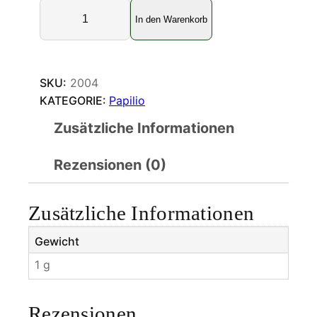
P
In den Warenkorb
a
p
i
l
SKU:
2004
i
KATEGORIE:
Papilio
o
Zusätzliche Informationen
m
e
Rezensionen (0)
c
h
o
Zusätzliche Informationen
w
i
Gewicht
M
1 g
e
n
g
Rezensionen