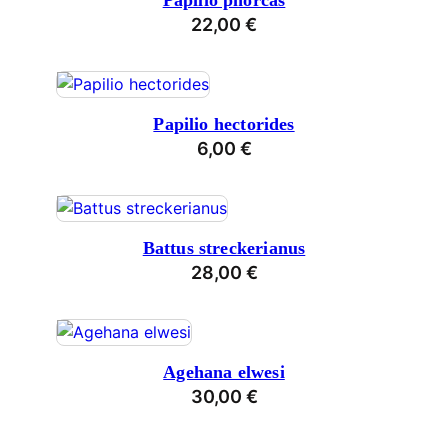
Papilio phorcas
22,00
€
Papilio hectorides
6,00
€
Battus streckerianus
28,00
€
Agehana elwesi
30,00
€