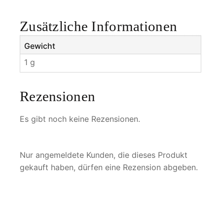
s
M
Zusätzliche Informationen
e
n
Gewicht
g
1 g
e
Rezensionen
Es gibt noch keine Rezensionen.
Nur angemeldete Kunden, die dieses Produkt
gekauft haben, dürfen eine Rezension abgeben.