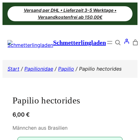
Zum
Versand per DHL • Lieferzeit 3-5 Werktage •
Inhalt
Versandkostenfrei ab 150,00€
springen
Search
Schmetterlingladen
Start
/
Papilionidae
/
Papilio
/ Papilio hectorides
Papilio hectorides
6,00
€
Männchen aus Brasilien