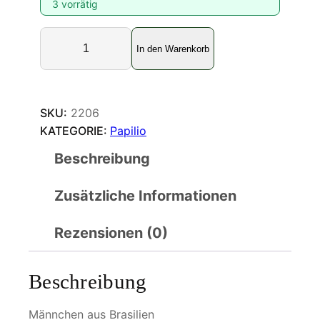
3 vorrätig
P
In den Warenkorb
a
p
i
l
SKU:
2206
i
KATEGORIE:
Papilio
o
Beschreibung
h
e
Zusätzliche Informationen
c
t
o
Rezensionen (0)
r
i
Beschreibung
d
e
Männchen aus Brasilien