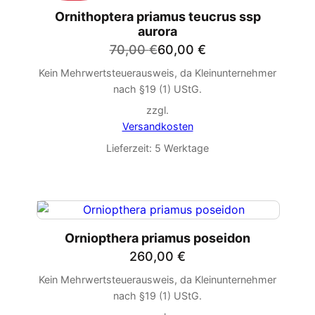
IM
Ornithoptera priamus teucrus ssp
ANGEBOT
aurora
Ursprünglicher
Aktueller
70,00
€
60,00
€
Preis
Preis
Kein Mehrwertsteuerausweis, da Kleinunternehmer
war:
ist:
nach §19 (1) UStG.
70,00 €
60,00 €.
zzgl.
Versandkosten
Lieferzeit:
5 Werktage
Orniopthera priamus poseidon
260,00
€
Kein Mehrwertsteuerausweis, da Kleinunternehmer
nach §19 (1) UStG.