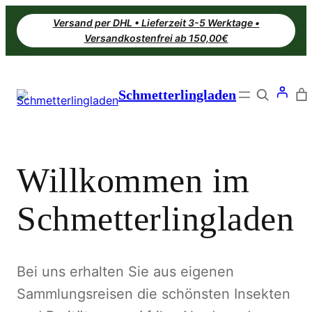
Zum
Versand per DHL • Lieferzeit 3-5 Werktage •
Inhalt
Versandkostenfrei ab 150,00€
springen
Search
Schmetterlingladen
Willkommen im
Schmetterlingladen
Bei uns erhalten Sie aus eigenen
Sammlungsreisen die schönsten Insekten