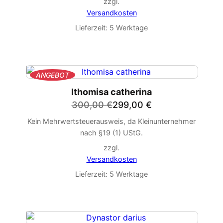
zzgl.
Versandkosten
Lieferzeit:
5 Werktage
PRODUKT
ANGEBOT
IM
Ithomisa catherina
ANGEBOT
Ursprünglicher
Aktueller
300,00
€
299,00
€
Preis
Preis
Kein Mehrwertsteuerausweis, da Kleinunternehmer
war:
ist:
nach §19 (1) UStG.
300,00 €
299,00 €.
zzgl.
Versandkosten
Lieferzeit:
5 Werktage