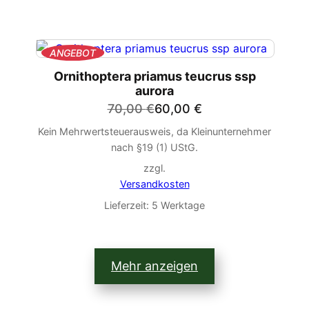
PRODUKT
ANGEBOT
IM
Ornithoptera priamus teucrus ssp
ANGEBOT
aurora
Ursprünglicher
Aktueller
70,00
€
60,00
€
Preis
Preis
Kein Mehrwertsteuerausweis, da Kleinunternehmer
war:
ist:
nach §19 (1) UStG.
70,00 €
60,00 €.
zzgl.
Versandkosten
Lieferzeit:
5 Werktage
Mehr anzeigen