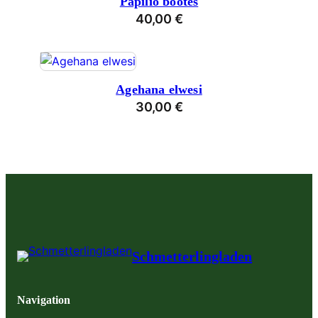
Papilio bootes
40,00
€
Agehana elwesi
30,00
€
Schmetterlingladen
Navigation