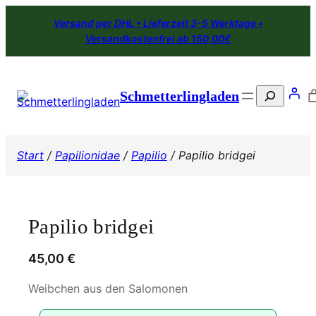
Zum
Versand per DHL • Lieferzeit 3-5 Werktage •
Inhalt
Versandkostenfrei ab 150,00€
springen
Search
Schmetterlingladen
Start
/
Papilionidae
/
Papilio
/ Papilio bridgei
Papilio bridgei
45,00
€
Weibchen aus den Salomonen