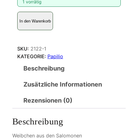
1 vorrätig
P
In den Warenkorb
a
p
i
l
SKU:
2122-1
i
KATEGORIE:
Papilio
o
Beschreibung
b
r
Zusätzliche Informationen
i
d
g
Rezensionen (0)
e
i
Beschreibung
M
e
Weibchen aus den Salomonen