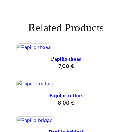
Related Products
Papilio thoas
7,00
€
Papilio xuthus
8,00
€