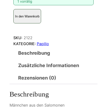
1 vorrätig
P
In den Warenkorb
a
p
i
l
SKU:
2122
i
KATEGORIE:
Papilio
o
Beschreibung
b
r
Zusätzliche Informationen
i
d
g
Rezensionen (0)
e
i
Beschreibung
M
e
Männchen aus den Salomonen