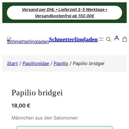
Zum
Versand per DHL • Lieferzeit 3-5 Werktage •
Inhalt
Versandkostenfrei ab 150,00€
springen
Search
Schmetterlingladen
Start
/
Papilionidae
/
Papilio
/ Papilio bridgei
Papilio bridgei
18,00
€
Männchen aus den Salomonen