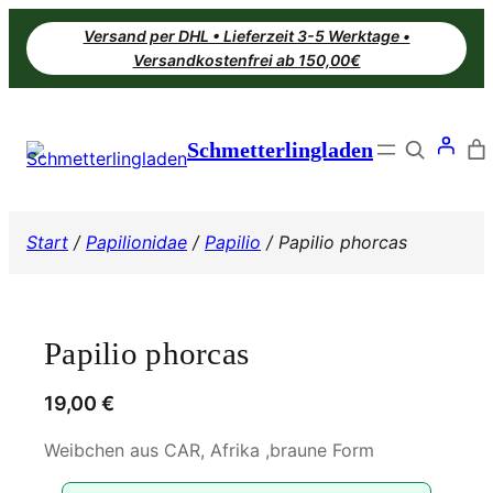
Zum
Versand per DHL • Lieferzeit 3-5 Werktage •
Inhalt
Versandkostenfrei ab 150,00€
springen
Search
Schmetterlingladen
Start
/
Papilionidae
/
Papilio
/ Papilio phorcas
Papilio phorcas
19,00
€
Weibchen aus CAR, Afrika ,braune Form