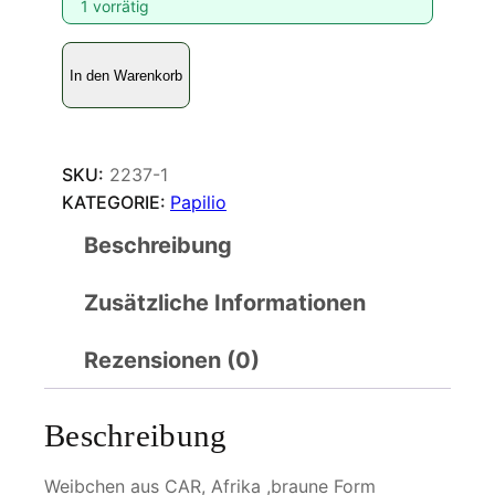
1 vorrätig
P
In den Warenkorb
a
p
i
l
SKU:
2237-1
i
KATEGORIE:
Papilio
o
Beschreibung
p
h
Zusätzliche Informationen
o
r
c
Rezensionen (0)
a
s
Beschreibung
M
e
Weibchen aus CAR, Afrika ,braune Form