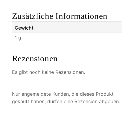
n
u
Zusätzliche Informationen
s
M
Gewicht
e
1 g
n
g
e
Rezensionen
Es gibt noch keine Rezensionen.
Nur angemeldete Kunden, die dieses Produkt
gekauft haben, dürfen eine Rezension abgeben.