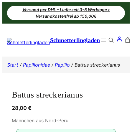
Zum
Versand per DHL • Lieferzeit 3-5 Werktage •
Inhalt
Versandkostenfrei ab 150,00€
springen
Search
Schmetterlingladen
Start
/
Papilionidae
/
Papilio
/ Battus streckerianus
Battus streckerianus
28,00
€
Männchen aus Nord-Peru