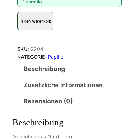
1 vorrätig
B
In den Warenkorb
a
t
t
u
SKU:
2204
s
KATEGORIE:
Papilio
s
Beschreibung
t
r
Zusätzliche Informationen
e
c
k
Rezensionen (0)
e
r
Beschreibung
i
a
Männchen aus Nord-Peru