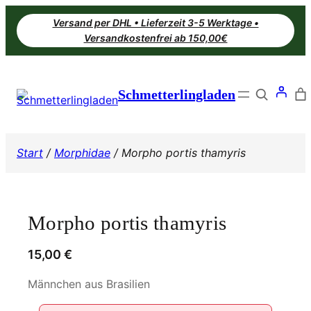
Zum
Versand per DHL • Lieferzeit 3-5 Werktage •
Inhalt
Versandkostenfrei ab 150,00€
springen
Search
Schmetterlingladen
Start
/
Morphidae
/ Morpho portis thamyris
Morpho portis thamyris
15,00
€
Männchen aus Brasilien