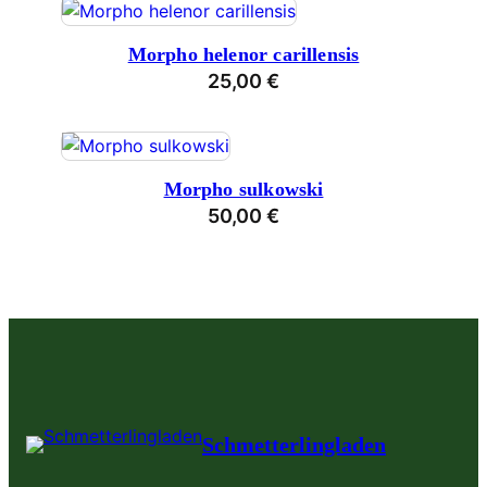
Morpho helenor carillensis
25,00
€
Morpho sulkowski
50,00
€
Schmetterlingladen