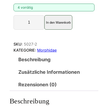
4 vorrätig
M
In den Warenkorb
o
r
p
h
SKU:
5027-2
o
KATEGORIE:
Morphidae
h
Beschreibung
e
l
Zusätzliche Informationen
e
n
o
Rezensionen (0)
r
m
Beschreibung
a