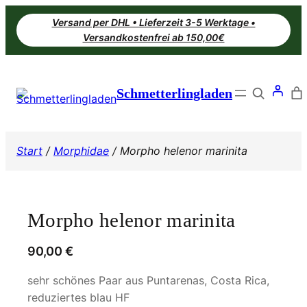
Zum
Versand per DHL • Lieferzeit 3-5 Werktage •
Inhalt
Versandkostenfrei ab 150,00€
springen
Search
Schmetterlingladen
Start
/
Morphidae
/ Morpho helenor marinita
Morpho helenor marinita
90,00
€
sehr schönes Paar aus Puntarenas, Costa Rica,
reduziertes blau HF