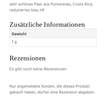
r
sehr schönes Paar aus Puntarenas, Costa Rica,
i
reduziertes blau HF
n
i
Zusätzliche Informationen
t
a
Gewicht
M
1 g
e
n
g
Rezensionen
e
Es gibt noch keine Rezensionen.
Nur angemeldete Kunden, die dieses Produkt
gekauft haben, dürfen eine Rezension abgeben.