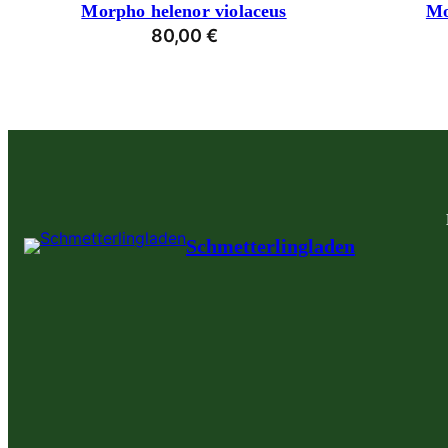
Morpho helenor violaceus
Mo
80,00
€
Schmetterlingladen