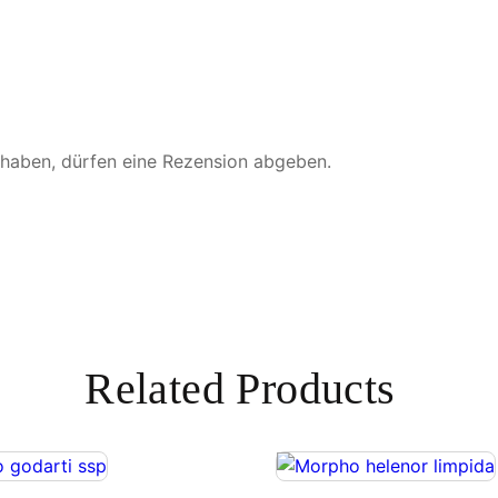
M
e
n
g
e
 haben, dürfen eine Rezension abgeben.
Related Products