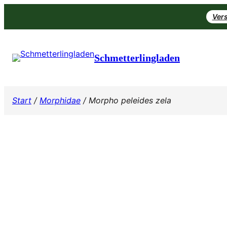
Zum
Vers
Inhalt
springen
Schmetterlingladen
Start
/
Morphidae
/ Morpho peleides zela