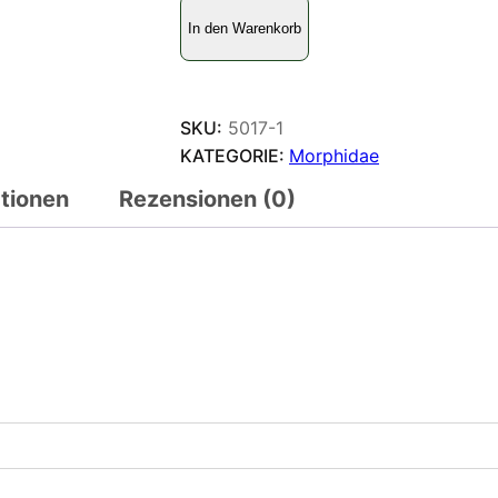
M
In den Warenkorb
o
r
p
h
SKU:
5017-1
o
KATEGORIE:
Morphidae
p
ationen
Rezensionen (0)
e
l
e
i
d
e
s
z
e
l
a