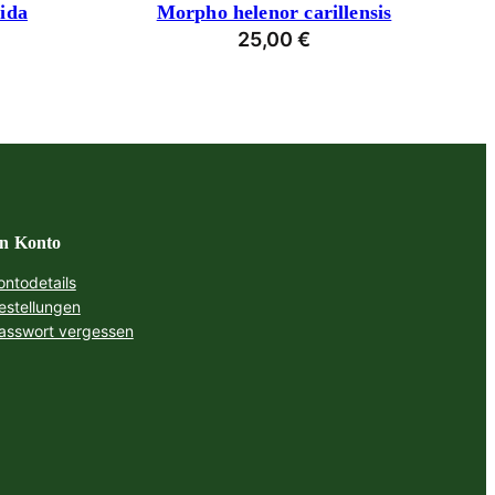
ida
Morpho helenor carillensis
25,00
€
n Konto
ontodetails
estellungen
asswort vergessen