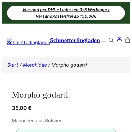
Zum
Versand per DHL • Lieferzeit 3-5 Werktage •
Inhalt
Versandkostenfrei ab 150,00€
springen
Search
Schmetterlingladen
Start
/
Morphidae
/ Morpho godarti
Morpho godarti
35,00
€
Männchen aus Bolivien