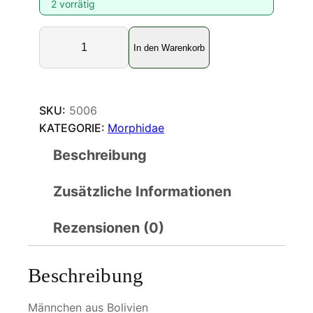
2 vorrätig
M
In den Warenkorb
o
r
p
h
SKU:
5006
o
KATEGORIE:
Morphidae
g
Beschreibung
o
d
Zusätzliche Informationen
a
r
t
Rezensionen (0)
i
M
Beschreibung
e
n
Männchen aus Bolivien