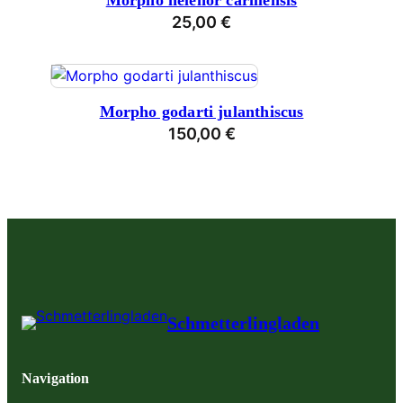
Morpho helenor carillensis
25,00
€
Morpho godarti julanthiscus
150,00
€
Schmetterlingladen
Navigation