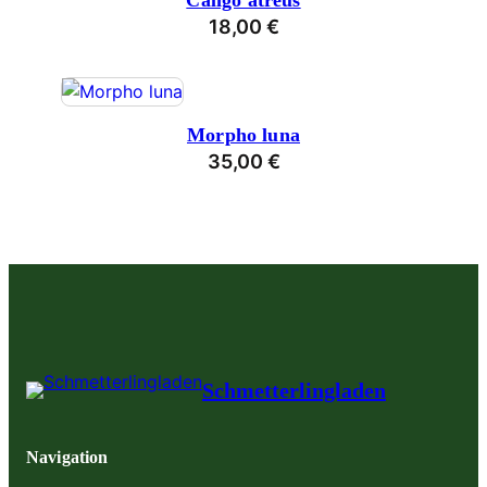
Caligo atreus
18,00
€
Morpho luna
35,00
€
Schmetterlingladen
Navigation