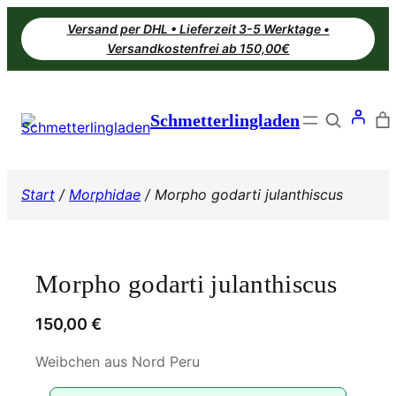
Zum
Versand per DHL • Lieferzeit 3-5 Werktage •
Inhalt
Versandkostenfrei ab 150,00€
springen
Search
Schmetterlingladen
Start
/
Morphidae
/ Morpho godarti julanthiscus
Morpho godarti julanthiscus
150,00
€
Weibchen aus Nord Peru