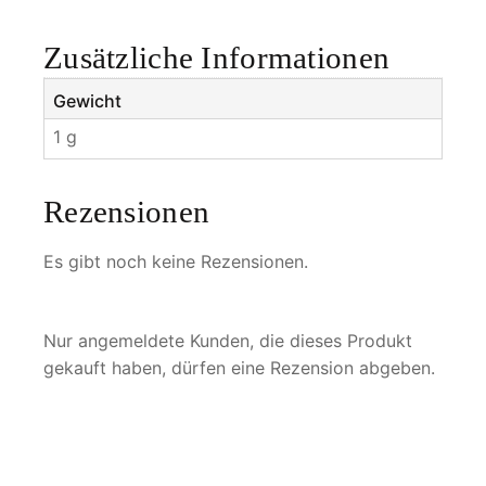
a
n
Zusätzliche Informationen
t
h
Gewicht
i
1 g
s
c
u
Rezensionen
s
M
Es gibt noch keine Rezensionen.
e
n
g
Nur angemeldete Kunden, die dieses Produkt
e
gekauft haben, dürfen eine Rezension abgeben.