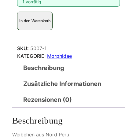
1 vorrätig
M
In den Warenkorb
o
r
p
h
SKU:
5007-1
o
KATEGORIE:
Morphidae
g
Beschreibung
o
d
Zusätzliche Informationen
a
r
t
Rezensionen (0)
i
j
Beschreibung
u
l
Weibchen aus Nord Peru