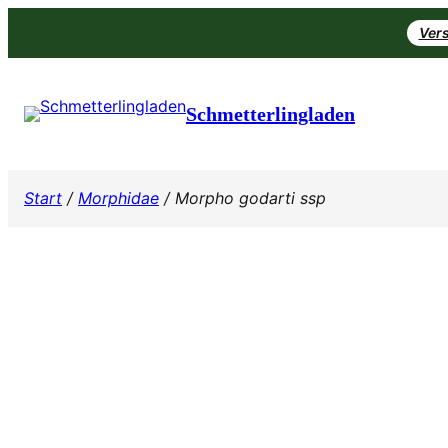
Zum
Vers
Inhalt
springen
Schmetterlingladen
Start
/
Morphidae
/ Morpho godarti ssp