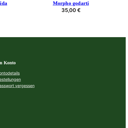
ida
Morpho godarti
35,00
€
n Konto
ontodetails
estellungen
asswort vergessen