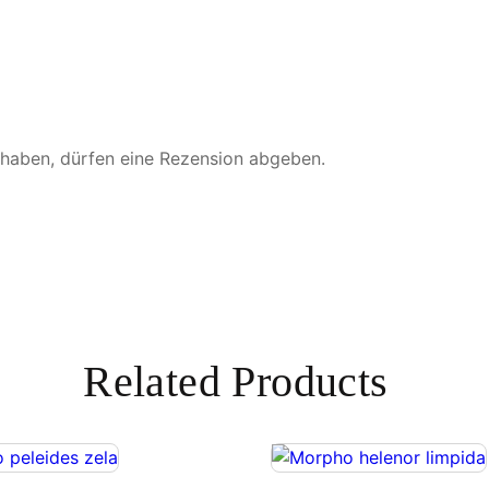
n
g
e
 haben, dürfen eine Rezension abgeben.
Related Products