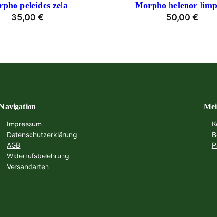
pho peleides zela
Morpho helenor limp
35,00
€
50,00
€
Navigation
Mei
Impressum
K
Datenschutzerklärung
B
AGB
P
Widerrufsbelehrung
Versandarten