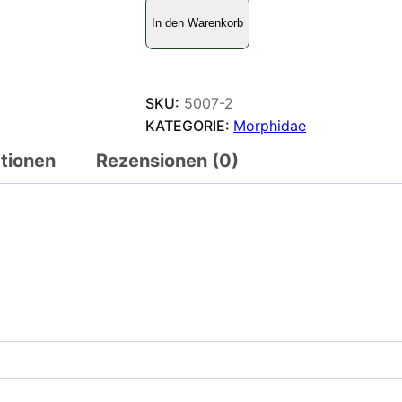
M
In den Warenkorb
o
r
p
h
SKU:
5007-2
o
KATEGORIE:
Morphidae
g
ationen
Rezensionen (0)
o
d
a
r
t
i
s
s
p
M
e