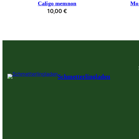
Caligo memnon
Mor
10,00
€
Schmetterlingladen