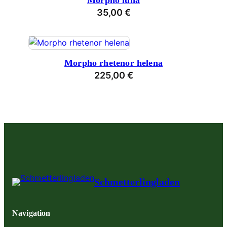
Morpho luna
35,00
€
Morpho rhetenor helena
225,00
€
Schmetterlingladen
Navigation