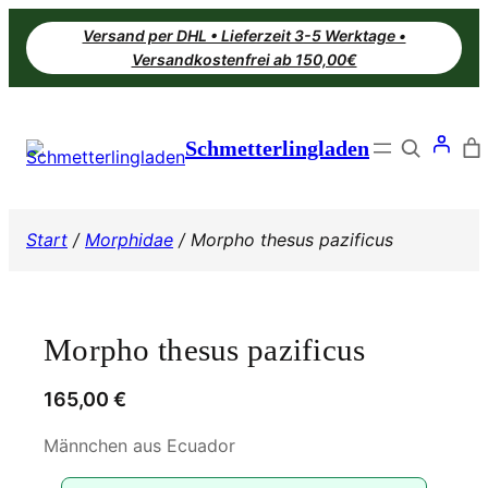
Zum
Versand per DHL • Lieferzeit 3-5 Werktage •
Inhalt
Versandkostenfrei ab 150,00€
springen
Search
Schmetterlingladen
Start
/
Morphidae
/ Morpho thesus pazificus
Morpho thesus pazificus
165,00
€
Männchen aus Ecuador