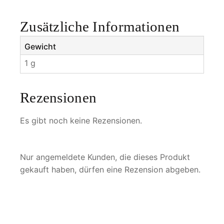
f
i
Zusätzliche Informationen
c
u
Gewicht
s
1 g
M
e
n
Rezensionen
g
e
Es gibt noch keine Rezensionen.
Nur angemeldete Kunden, die dieses Produkt
gekauft haben, dürfen eine Rezension abgeben.