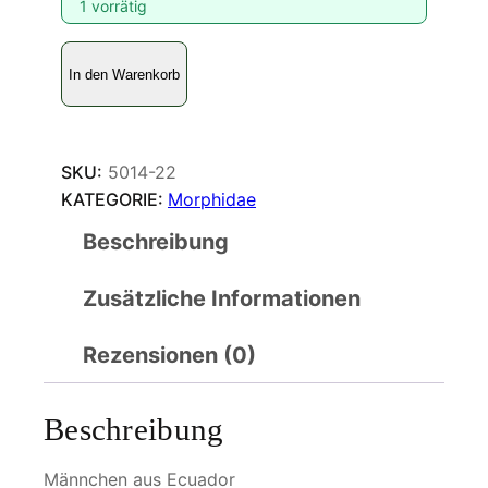
1 vorrätig
M
In den Warenkorb
o
r
p
h
SKU:
5014-22
o
KATEGORIE:
Morphidae
t
Beschreibung
h
e
Zusätzliche Informationen
s
u
s
Rezensionen (0)
p
a
Beschreibung
z
i
Männchen aus Ecuador