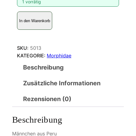
1 vorrätig
M
In den Warenkorb
o
r
p
h
SKU:
5013
o
KATEGORIE:
Morphidae
e
Beschreibung
u
g
Zusätzliche Informationen
e
n
i
Rezensionen (0)
a
M
Beschreibung
e
n
Männchen aus Peru