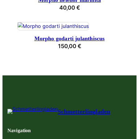
Morpho helenor marinita
40,00
€
Morpho godarti julanthiscus
150,00
€
Schmetterlingladen
Navigation