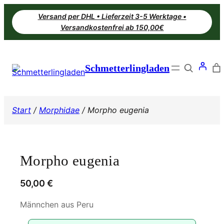
Zum
Versand per DHL • Lieferzeit 3-5 Werktage •
Inhalt
Versandkostenfrei ab 150,00€
springen
Search
Schmetterlingladen
Start
/
Morphidae
/ Morpho eugenia
Morpho eugenia
50,00
€
Männchen aus Peru