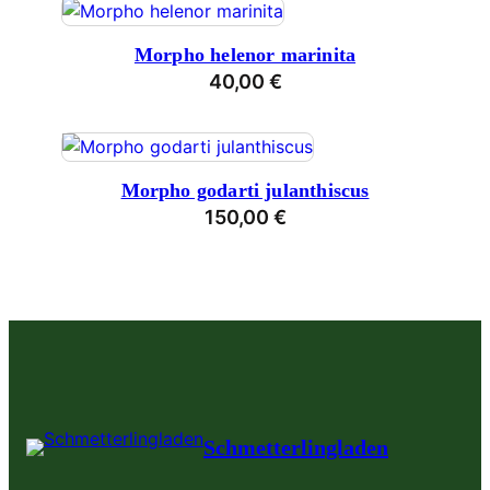
Morpho helenor marinita
40,00
€
Morpho godarti julanthiscus
150,00
€
Schmetterlingladen