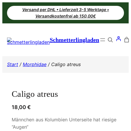
Zum
Versand per DHL • Lieferzeit 3-5 Werktage •
Inhalt
Versandkostenfrei ab 150,00€
springen
Search
Schmetterlingladen
Start
/
Morphidae
/ Caligo atreus
Caligo atreus
18,00
€
Männchen aus Kolumbien Unterseite hat riesige
“Augen“