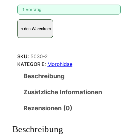
1 vorrätig
C
In den Warenkorb
a
l
i
g
SKU:
5030-2
o
KATEGORIE:
Morphidae
a
Beschreibung
t
r
Zusätzliche Informationen
e
u
s
Rezensionen (0)
M
e
Beschreibung
n