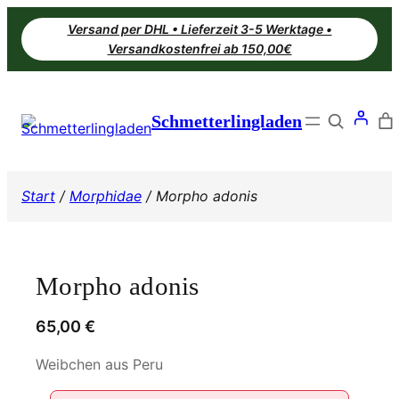
Zum
Versand per DHL • Lieferzeit 3-5 Werktage •
Inhalt
Versandkostenfrei ab 150,00€
springen
Search
Schmetterlingladen
Start
/
Morphidae
/ Morpho adonis
Morpho adonis
65,00
€
Weibchen aus Peru