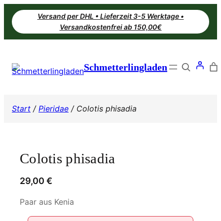
Zum
Versand per DHL • Lieferzeit 3-5 Werktage •
Inhalt
Versandkostenfrei ab 150,00€
springen
Search
Schmetterlingladen
Start
/
Pieridae
/ Colotis phisadia
Colotis phisadia
29,00
€
Paar aus Kenia