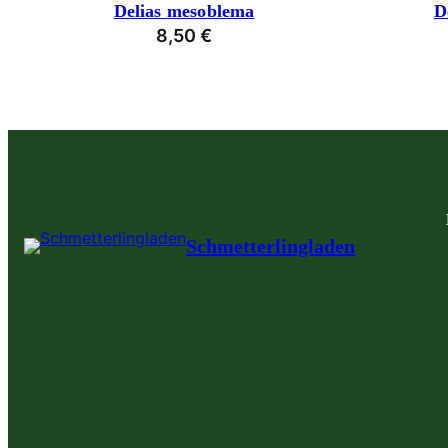
Delias mesoblema
D
8,50
€
Schmetterlingladen