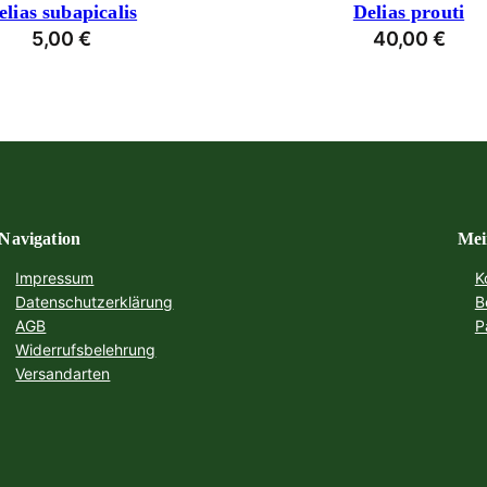
elias subapicalis
Delias prouti
5,00
€
40,00
€
Navigation
Mei
Impressum
K
Datenschutzerklärung
B
AGB
P
Widerrufsbelehrung
Versandarten