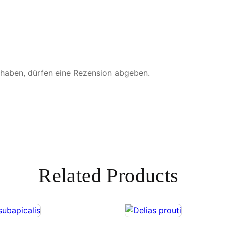
M
e
n
g
e
 haben, dürfen eine Rezension abgeben.
Related Products