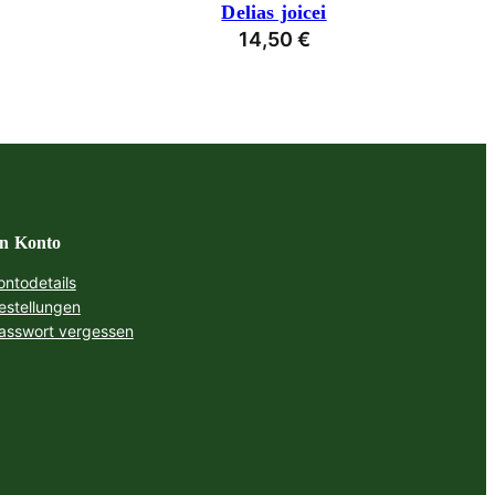
Delias joicei
14,50
€
n Konto
ontodetails
estellungen
asswort vergessen