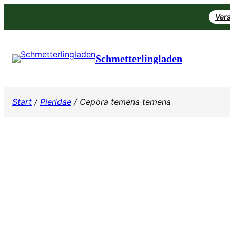
Zum
Vers
Inhalt
springen
Schmetterlingladen
Start
/
Pieridae
/ Cepora temena temena