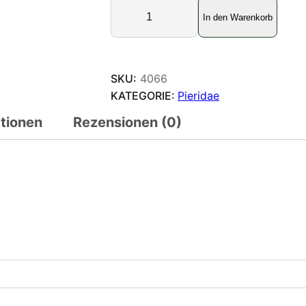
C
In den Warenkorb
e
p
o
r
SKU:
4066
a
KATEGORIE:
Pieridae
t
ationen
Rezensionen (0)
e
m
e
n
a
t
e
m
e
n
a