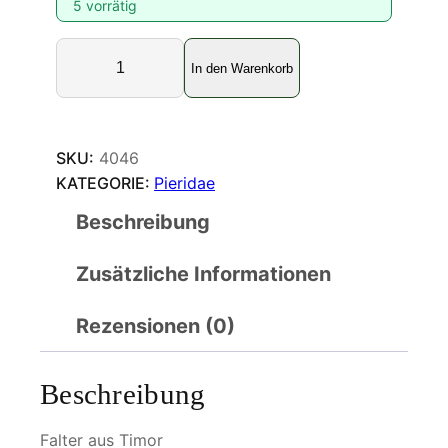
5 vorrätig
D
In den Warenkorb
e
l
i
a
SKU:
4046
s
KATEGORIE:
Pieridae
t
Beschreibung
i
m
Zusätzliche Informationen
o
r
e
Rezensionen (0)
n
s
Beschreibung
i
s
Falter aus Timor