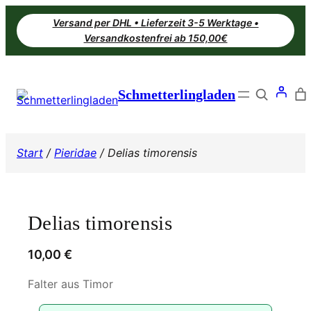
Zum
Versand per DHL • Lieferzeit 3-5 Werktage •
Inhalt
Versandkostenfrei ab 150,00€
springen
Search
Schmetterlingladen
Start
/
Pieridae
/ Delias timorensis
Delias timorensis
10,00
€
Falter aus Timor