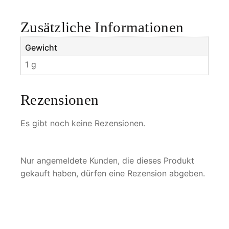
M
e
Zusätzliche Informationen
n
g
Gewicht
e
1 g
Rezensionen
Es gibt noch keine Rezensionen.
Nur angemeldete Kunden, die dieses Produkt
gekauft haben, dürfen eine Rezension abgeben.