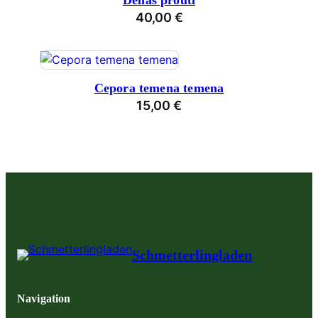
Delias prouti
40,00
€
Cepora temena temena
15,00
€
Schmetterlingladen
Navigation