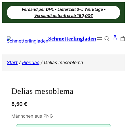
Zum
Versand per DHL • Lieferzeit 3-5 Werktage •
Inhalt
Versandkostenfrei ab 150,00€
springen
Search
Schmetterlingladen
Start
/
Pieridae
/ Delias mesoblema
Delias mesoblema
8,50
€
Männchen aus PNG