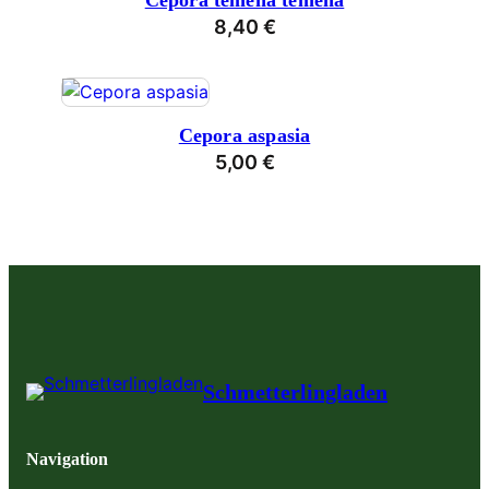
Cepora temena temena
8,40
€
Cepora aspasia
5,00
€
Schmetterlingladen
Navigation