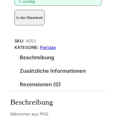
1 vorrätig
D
In den Warenkorb
e
l
i
a
SKU:
4053
s
KATEGORIE:
Pieridae
m
Beschreibung
e
s
Zusätzliche Informationen
o
b
l
Rezensionen (0)
e
m
Beschreibung
a
M
Männchen aus PNG