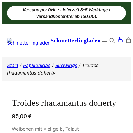
Zum
Versand per DHL • Lieferzeit 3-5 Werktage •
Inhalt
Versandkostenfrei ab 150,00€
springen
Search
Schmetterlingladen
Start
/
Papilionidae
/
Birdwings
/ Troides
rhadamantus doherty
Troides rhadamantus doherty
95,00
€
Weibchen mit viel gelb, Talaut