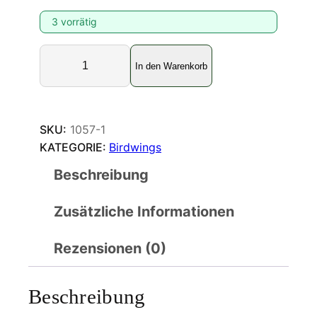
3 vorrätig
O
In den Warenkorb
r
n
i
t
SKU:
1057-1
h
KATEGORIE:
Birdwings
o
Beschreibung
p
t
Zusätzliche Informationen
e
r
a
Rezensionen (0)
p
r
Beschreibung
i