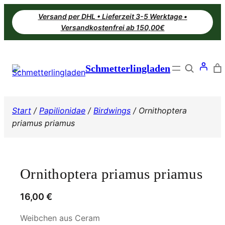
Zum
Versand per DHL • Lieferzeit 3-5 Werktage •
Inhalt
Versandkostenfrei ab 150,00€
springen
Search
Schmetterlingladen
Start
/
Papilionidae
/
Birdwings
/ Ornithoptera
priamus priamus
Ornithoptera priamus priamus
16,00
€
Weibchen aus Ceram