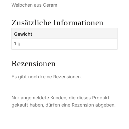
a
Weibchen aus Ceram
m
u
Zusätzliche Informationen
s
p
Gewicht
r
1 g
i
a
m
Rezensionen
u
s
Es gibt noch keine Rezensionen.
M
e
n
Nur angemeldete Kunden, die dieses Produkt
g
gekauft haben, dürfen eine Rezension abgeben.
e