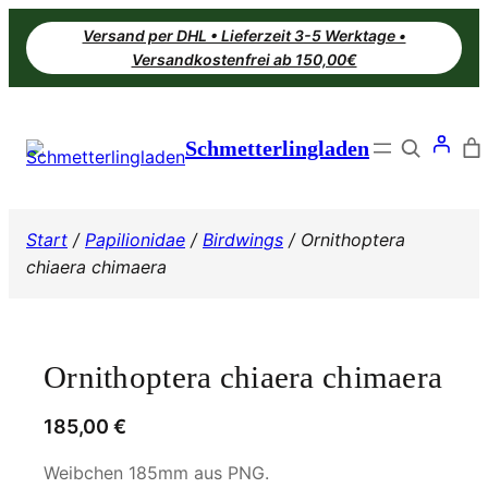
Zum
Versand per DHL • Lieferzeit 3-5 Werktage •
Inhalt
Versandkostenfrei ab 150,00€
springen
Search
Schmetterlingladen
Start
/
Papilionidae
/
Birdwings
/ Ornithoptera
chiaera chimaera
Ornithoptera chiaera chimaera
185,00
€
Weibchen 185mm aus PNG.