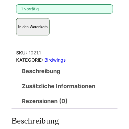
1 vorrätig
O
In den Warenkorb
r
n
i
t
SKU:
1021.1
h
KATEGORIE:
Birdwings
o
Beschreibung
p
t
Zusätzliche Informationen
e
r
a
Rezensionen (0)
c
h
Beschreibung
i