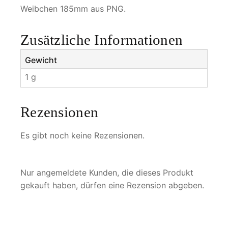
a
Weibchen 185mm aus PNG.
e
r
Zusätzliche Informationen
a
c
Gewicht
h
1 g
i
m
a
Rezensionen
e
r
Es gibt noch keine Rezensionen.
a
M
e
Nur angemeldete Kunden, die dieses Produkt
n
gekauft haben, dürfen eine Rezension abgeben.
g
e