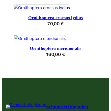
Ornithoptera croesus lydius
70,00
€
Ornithoptera meridionalis
160,00
€
Schmetterlingladen