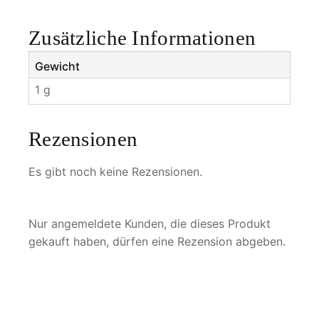
M
e
Zusätzliche Informationen
n
g
Gewicht
e
1 g
Rezensionen
Es gibt noch keine Rezensionen.
Nur angemeldete Kunden, die dieses Produkt
gekauft haben, dürfen eine Rezension abgeben.