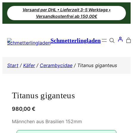
Zum
Versand per DHL • Lieferzeit 3-5 Werktage •
Inhalt
Versandkostenfrei ab 150,00€
springen
Search
Schmetterlingladen
Start
/
Käfer
/
Cerambycidae
/ Titanus giganteus
Titanus giganteus
980,00
€
Männchen aus Brasilien 152mm