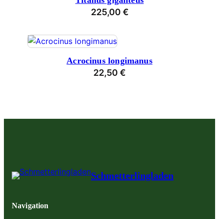
Titanus giganteus
225,00
€
Acrocinus longimanus
22,50
€
Schmetterlingladen
Navigation