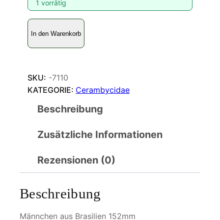
1 vorrätig
T
In den Warenkorb
i
t
a
n
SKU:
-7110
u
KATEGORIE:
Cerambycidae
s
Beschreibung
g
i
Zusätzliche Informationen
g
a
n
Rezensionen (0)
t
e
Beschreibung
u
s
Männchen aus Brasilien 152mm