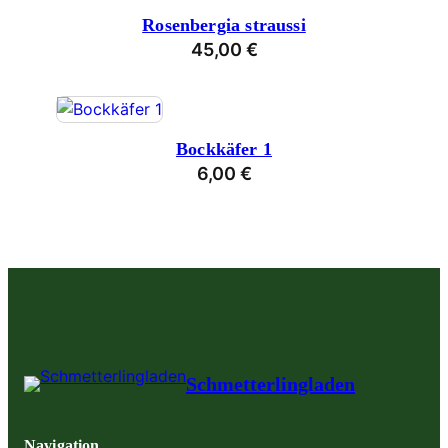
Rosenbergia straussi
45,00
€
Bockkäfer 1
6,00
€
Schmetterlingladen
Navigation