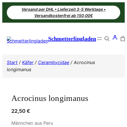
Zum
Versand per DHL • Lieferzeit 3-5 Werktage •
Inhalt
Versandkostenfrei ab 150,00€
springen
Search
Schmetterlingladen
Start
/
Käfer
/
Cerambycidae
/ Acrocinus
longimanus
Acrocinus longimanus
22,50
€
Männchen aus Peru