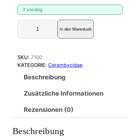
2 vorrätig
A
In den Warenkorb
c
r
o
c
SKU:
7100
i
KATEGORIE:
Cerambycidae
n
Beschreibung
u
s
Zusätzliche Informationen
l
o
n
Rezensionen (0)
g
i
Beschreibung
m