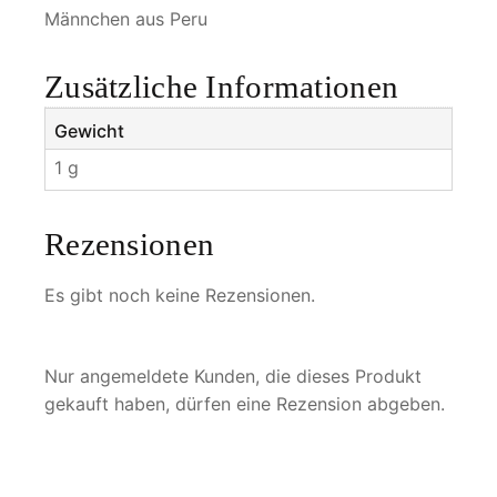
a
Männchen aus Peru
n
u
Zusätzliche Informationen
s
M
Gewicht
e
1 g
n
g
e
Rezensionen
Es gibt noch keine Rezensionen.
Nur angemeldete Kunden, die dieses Produkt
gekauft haben, dürfen eine Rezension abgeben.