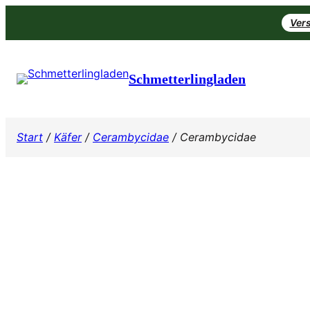
Zum
Vers
Inhalt
springen
Schmetterlingladen
Start
/
Käfer
/
Cerambycidae
/ Cerambycidae