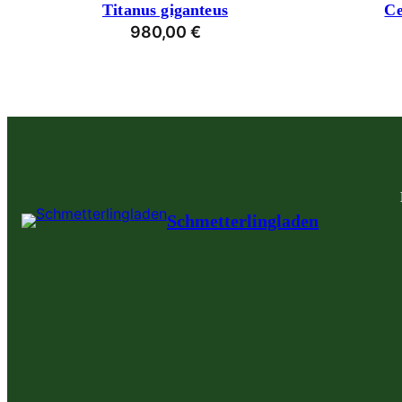
Titanus giganteus
Ce
980,00
€
Schmetterlingladen