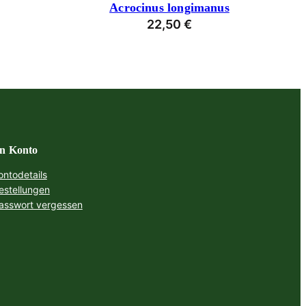
Acrocinus longimanus
22,50
€
n Konto
ontodetails
estellungen
asswort vergessen