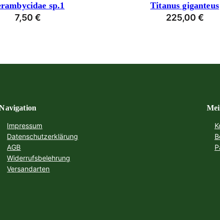
rambycidae sp.1
Titanus giganteus
7,50
€
225,00
€
Navigation
Mei
Impressum
K
Datenschutzerklärung
B
AGB
P
Widerrufsbelehrung
Versandarten