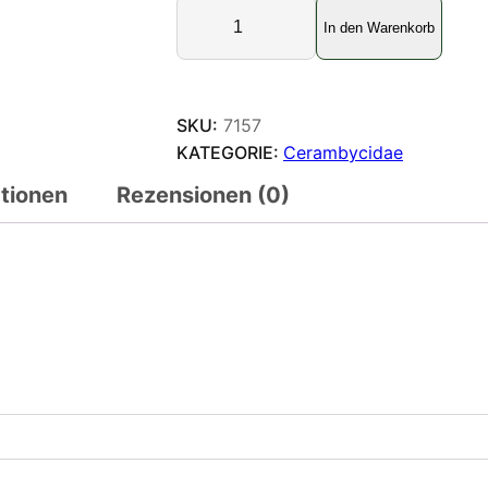
C
In den Warenkorb
e
r
a
m
SKU:
7157
b
KATEGORIE:
Cerambycidae
y
ationen
Rezensionen (0)
c
i
d
a
e
M
e
n
g
e