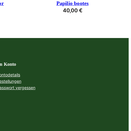
or
Papilio bootes
40,00
€
n Konto
ontodetails
estellungen
asswort vergessen