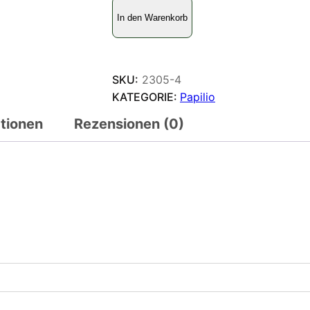
P
In den Warenkorb
a
p
i
l
SKU:
2305-4
i
KATEGORIE:
Papilio
o
ationen
Rezensionen (0)
m
e
m
n
o
n
M
e
n
g
e