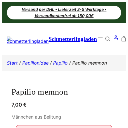
Zum
Versand per DHL • Lieferzeit 3-5 Werktage •
Inhalt
Versandkostenfrei ab 150,00€
springen
Search
Schmetterlingladen
Start
/
Papilionidae
/
Papilio
/ Papilio memnon
Papilio memnon
7,00
€
Männchen aus Belitung