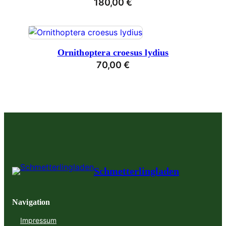
180,00
€
Ornithoptera croesus lydius
70,00
€
Schmetterlingladen
Navigation
Impressum