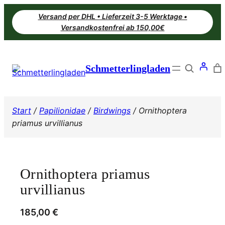
Zum
Versand per DHL • Lieferzeit 3-5 Werktage •
Inhalt
Versandkostenfrei ab 150,00€
springen
Search
Schmetterlingladen
Start
/
Papilionidae
/
Birdwings
/ Ornithoptera
priamus urvillianus
Ornithoptera priamus
urvillianus
185,00
€