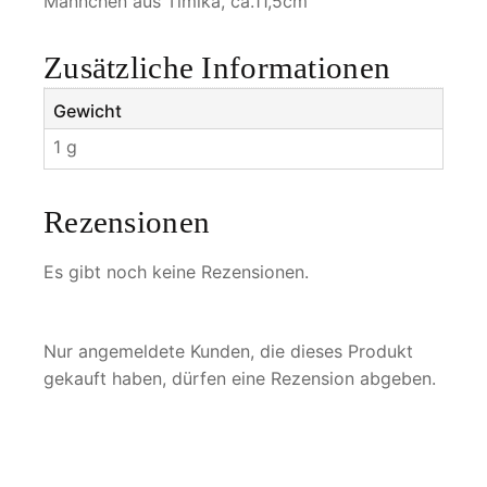
Männchen aus Timika, ca.11,5cm
a
d
i
Zusätzliche Informationen
s
e
Gewicht
a
1 g
d
e
Rezensionen
t
a
Es gibt noch keine Rezensionen.
n
i
i
Nur angemeldete Kunden, die dieses Produkt
M
gekauft haben, dürfen eine Rezension abgeben.
e
n
g
e