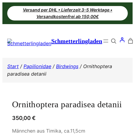
Zum
Versand per DHL • Lieferzeit 3-5 Werktage •
Inhalt
Versandkostenfrei ab 150,00€
springen
Search
Schmetterlingladen
Start
/
Papilionidae
/
Birdwings
/ Ornithoptera
paradisea detanii
Ornithoptera paradisea detanii
350,00
€
Männchen aus Timika, ca.11,5cm