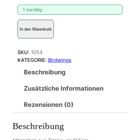
1 vorrätig
O
In den Warenkorb
r
n
i
SKU:
1054
t
KATEGORIE:
Birdwings
h
o
Beschreibung
p
t
Zusätzliche Informationen
e
r
Rezensionen (0)
a
p
Beschreibung
a
r