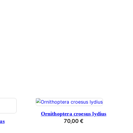
Ornithoptera croesus lydius
70,00
€
us