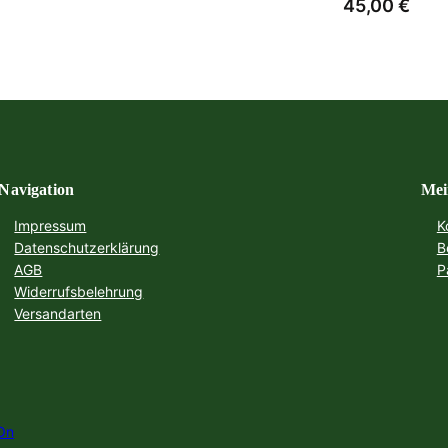
45,00
€
Navigation
Mei
Impressum
K
Datenschutzerklärung
B
AGB
P
Widerrufsbelehrung
Versandarten
On