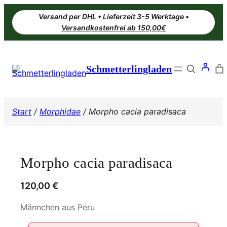
Zum
Versand per DHL • Lieferzeit 3-5 Werktage •
Inhalt
Versandkostenfrei ab 150,00€
springen
Search
Schmetterlingladen
Start
/
Morphidae
/ Morpho cacia paradisaca
Morpho cacia paradisaca
120,00
€
Männchen aus Peru