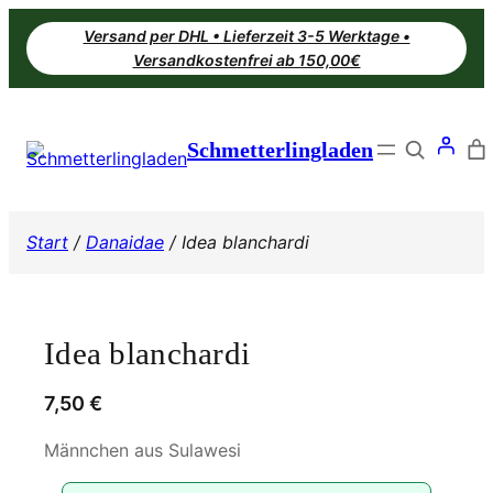
Zum
Versand per DHL • Lieferzeit 3-5 Werktage •
Inhalt
Versandkostenfrei ab 150,00€
springen
Search
Schmetterlingladen
Start
/
Danaidae
/ Idea blanchardi
Idea blanchardi
7,50
€
Männchen aus Sulawesi