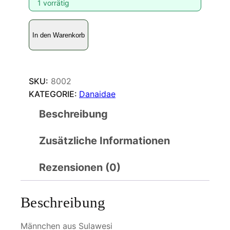
1 vorrätig
I
In den Warenkorb
d
e
a
b
SKU:
8002
l
KATEGORIE:
Danaidae
a
Beschreibung
n
c
Zusätzliche Informationen
h
a
r
Rezensionen (0)
d
i
Beschreibung
M
e
Männchen aus Sulawesi