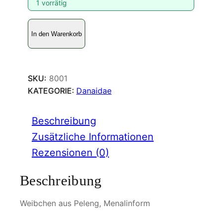
1 vorrätig
I
In den Warenkorb
d
e
a
b
SKU:
8001
l
KATEGORIE:
Danaidae
a
n
Beschreibung
c
h
Zusätzliche Informationen
a
Rezensionen (0)
r
d
Beschreibung
i
k
Weibchen aus Peleng, Menalinform
u