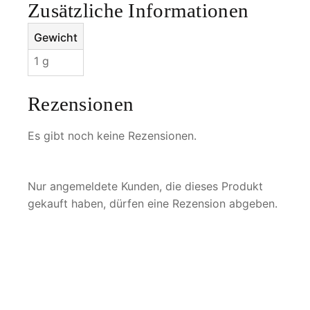
h
Zusätzliche Informationen
n
i
Gewicht
M
1 g
e
n
Rezensionen
g
e
Es gibt noch keine Rezensionen.
Nur angemeldete Kunden, die dieses Produkt
gekauft haben, dürfen eine Rezension abgeben.