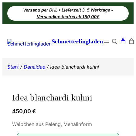
Zum
Versand per DHL • Lieferzeit 3-5 Werktage •
Inhalt
Versandkostenfrei ab 150,00€
springen
Search
Schmetterlingladen
Start
/
Danaidae
/ Idea blanchardi kuhni
Idea blanchardi kuhni
450,00
€
Weibchen aus Peleng, Menalinform