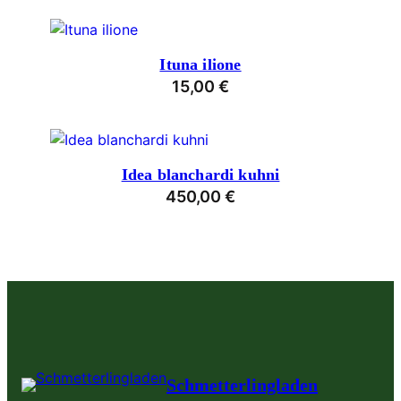
Ituna ilione
15,00
€
Idea blanchardi kuhni
450,00
€
Schmetterlingladen