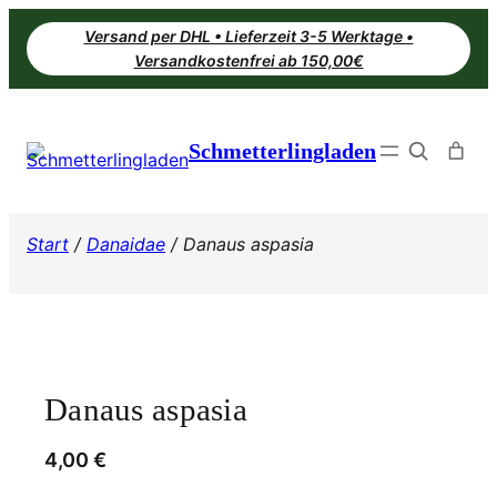
Zum
Versand per DHL • Lieferzeit 3-5 Werktage •
Inhalt
Versandkostenfrei ab 150,00€
springen
Search
Schmetterlingladen
Start
/
Danaidae
/ Danaus aspasia
Danaus aspasia
4,00
€