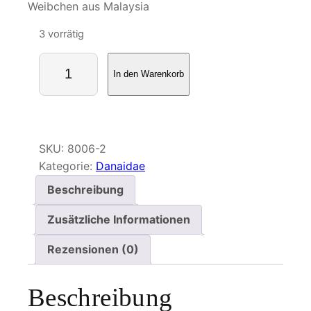
Weibchen aus Malaysia
3 vorrätig
D
In den Warenkorb
a
n
a
u
s
SKU:
8006-2
a
Kategorie:
Danaidae
s
Beschreibung
p
a
Zusätzliche Informationen
s
Rezensionen (0)
i
a
M
Beschreibung
e