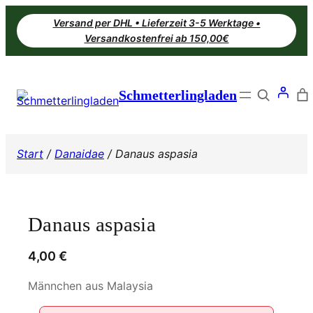
Zum
Versand per DHL • Lieferzeit 3-5 Werktage •
Inhalt
Versandkostenfrei ab 150,00€
springen
Search
Schmetterlingladen
Start
/
Danaidae
/ Danaus aspasia
Danaus aspasia
4,00
€
Männchen aus Malaysia