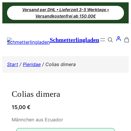
Zum
Versand per DHL • Lieferzeit 3-5 Werktage •
Inhalt
Versandkostenfrei ab 150,00€
springen
Search
Schmetterlingladen
Start
/
Pieridae
/ Colias dimera
Colias dimera
15,00
€
Männchen aus Ecuador