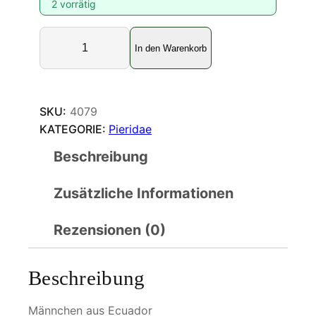
2 vorrätig
C
In den Warenkorb
o
l
i
a
SKU:
4079
s
KATEGORIE:
Pieridae
d
Beschreibung
i
m
Zusätzliche Informationen
e
r
a
Rezensionen (0)
M
e
Beschreibung
n
g
Männchen aus Ecuador