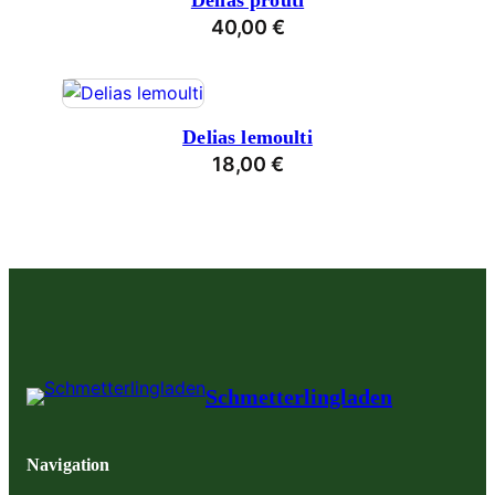
Delias prouti
40,00
€
Delias lemoulti
18,00
€
Schmetterlingladen
Navigation