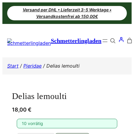
Zum
Versand per DHL • Lieferzeit 3-5 Werktage •
Inhalt
Versandkostenfrei ab 150,00€
springen
Search
Schmetterlingladen
Start
/
Pieridae
/ Delias lemoulti
Delias lemoulti
18,00
€
10 vorrätig