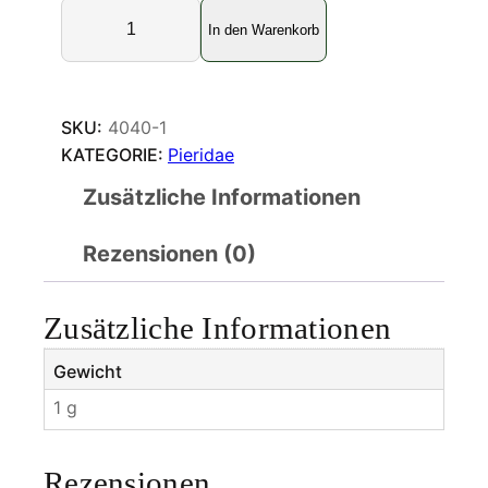
D
In den Warenkorb
e
l
i
a
SKU:
4040-1
s
KATEGORIE:
Pieridae
l
Zusätzliche Informationen
e
m
Rezensionen (0)
o
u
l
Zusätzliche Informationen
t
i
Gewicht
M
1 g
e
n
g
Rezensionen