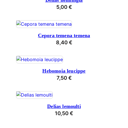
Delias henningia
5,00
€
Cepora temena temena
8,40
€
Hebomoia leucippe
7,50
€
Delias lemoulti
10,50
€