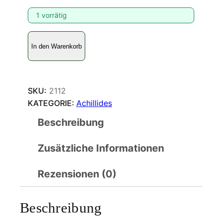
1 vorrätig
A
In den Warenkorb
c
h
i
l
SKU:
2112
l
KATEGORIE:
Achillides
i
Beschreibung
d
e
Zusätzliche Informationen
s
u
l
Rezensionen (0)
y
s
Beschreibung
s