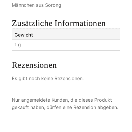
e
Männchen aus Sorong
s
s
Zusätzliche Informationen
s
p
Gewicht
1
1 g
M
e
n
Rezensionen
g
e
Es gibt noch keine Rezensionen.
Nur angemeldete Kunden, die dieses Produkt
gekauft haben, dürfen eine Rezension abgeben.