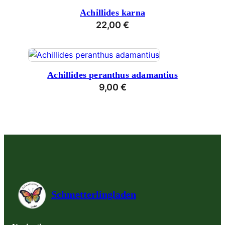
Achillides karna
22,00
€
Achillides peranthus adamantius
9,00
€
Schmetterlingladen