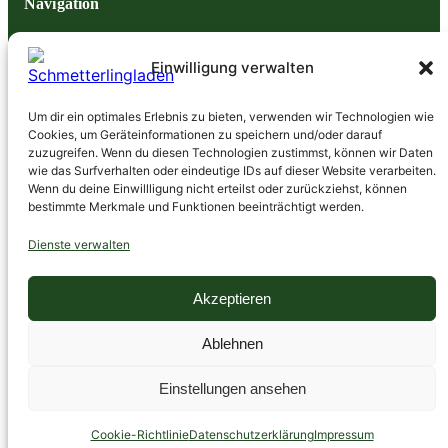
Navigation
Impressum
Datenschutzerklärung
Einwilligung verwalten
AGB
Widerrufsbelehrung
Um dir ein optimales Erlebnis zu bieten, verwenden wir Technologien wie
Versandarten
Cookies, um Geräteinformationen zu speichern und/oder darauf
Mein Konto
zuzugreifen. Wenn du diesen Technologien zustimmst, können wir Daten
wie das Surfverhalten oder eindeutige IDs auf dieser Website verarbeiten.
Kontodetails
Wenn du deine Einwillligung nicht erteilst oder zurückziehst, können
Bestellungen
bestimmte Merkmale und Funktionen beeinträchtigt werden.
Passwort vergessen
Dienste verwalten
Akzeptieren
Ablehnen
© 2025 |
Schmetterlingladen.de
|
Webdesign: Agentur
Instant On
Einstellungen ansehen
Cookie-Richtlinie
Datenschutzerklärung
Impressum
Vertrag widerrufen