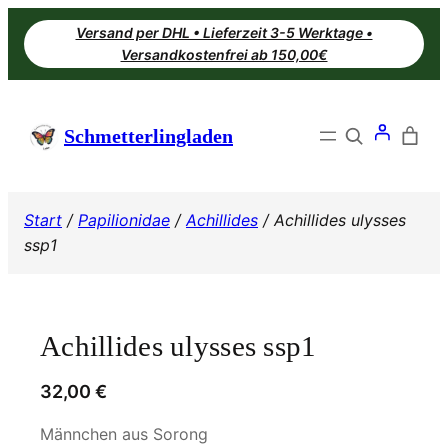
Zum
Versand per DHL • Lieferzeit 3-5 Werktage •
Inhalt
Versandkostenfrei ab 150,00€
springen
Search
Schmetterlingladen
Start
/
Papilionidae
/
Achillides
/ Achillides ulysses
ssp1
Achillides ulysses ssp1
32,00
€
Männchen aus Sorong