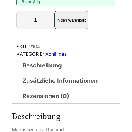
6 vorrätig
A
In den Warenkorb
c
h
i
l
SKU:
2104
l
KATEGORIE:
Achillides
i
Beschreibung
d
e
Zusätzliche Informationen
s
a
r
Rezensionen (0)
c
t
Beschreibung
u
r
Männchen aus Thailand