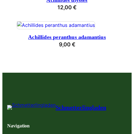
Achillides ulysses
12,00
€
Achillides peranthus adamantius
9,00
€
Schmetterlingladen
Navigation