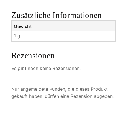
u
s
Zusätzliche Informationen
M
e
Gewicht
n
1 g
g
e
Rezensionen
Es gibt noch keine Rezensionen.
Nur angemeldete Kunden, die dieses Produkt
gekauft haben, dürfen eine Rezension abgeben.