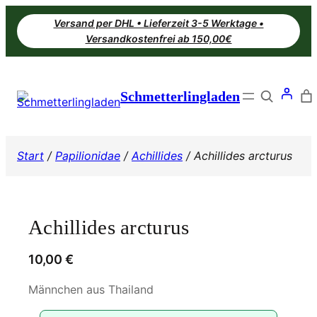
Zum
Versand per DHL • Lieferzeit 3-5 Werktage •
Inhalt
Versandkostenfrei ab 150,00€
springen
Search
Schmetterlingladen
Start
/
Papilionidae
/
Achillides
/ Achillides arcturus
Achillides arcturus
10,00
€
Männchen aus Thailand