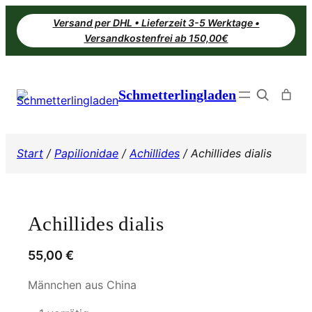
Zum
Versand per DHL • Lieferzeit 3-5 Werktage •
Inhalt
Versandkostenfrei ab 150,00€
springen
Search
Schmetterlingladen
Start
/
Papilionidae
/
Achillides
/ Achillides dialis
Achillides dialis
55,00
€
Männchen aus China