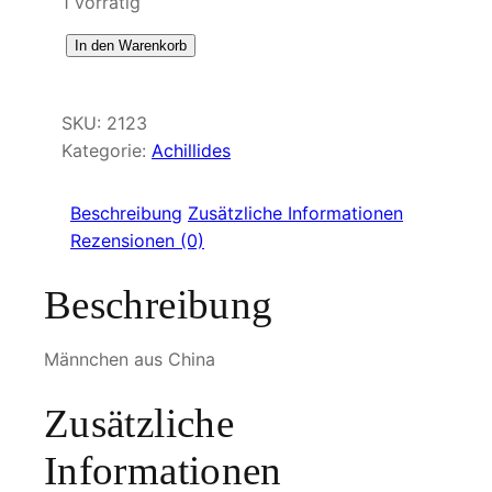
1 vorrätig
A
In den Warenkorb
c
h
SKU:
2123
i
Kategorie:
Achillides
l
l
i
Beschreibung
Zusätzliche Informationen
d
Rezensionen (0)
e
Beschreibung
s
d
i
Männchen aus China
a
l
Zusätzliche
i
s
Informationen
M