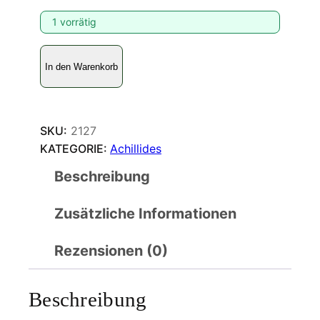
1 vorrätig
A
In den Warenkorb
c
h
i
l
SKU:
2127
l
KATEGORIE:
Achillides
i
Beschreibung
d
e
Zusätzliche Informationen
s
k
r
Rezensionen (0)
i
s
Beschreibung
h