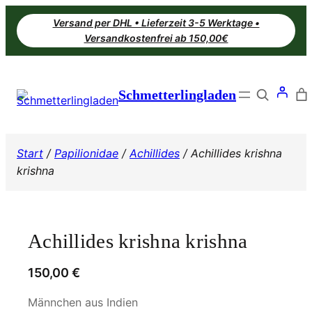
Zum
Versand per DHL • Lieferzeit 3-5 Werktage •
Inhalt
Versandkostenfrei ab 150,00€
springen
Search
Schmetterlingladen
Start
/
Papilionidae
/
Achillides
/ Achillides krishna
krishna
Achillides krishna krishna
150,00
€
Männchen aus Indien