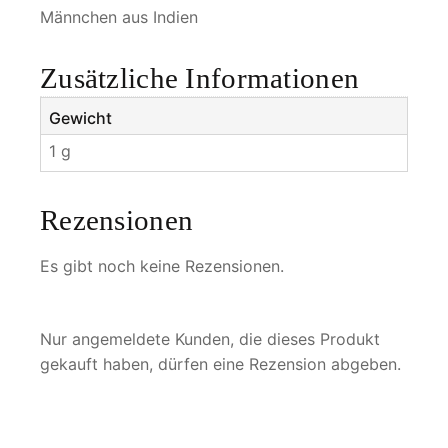
n
Männchen aus Indien
a
k
Zusätzliche Informationen
r
i
Gewicht
s
1 g
h
n
a
Rezensionen
M
e
Es gibt noch keine Rezensionen.
n
g
e
Nur angemeldete Kunden, die dieses Produkt
gekauft haben, dürfen eine Rezension abgeben.