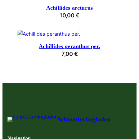
Achillides arcturus
10,00
€
Achillides peranthus per.
7,00
€
Schmetterlingladen
Navigation