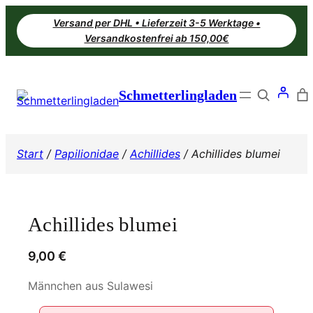
Zum
Versand per DHL • Lieferzeit 3-5 Werktage •
Inhalt
Versandkostenfrei ab 150,00€
springen
Search
Schmetterlingladen
Start
/
Papilionidae
/
Achillides
/ Achillides blumei
Achillides blumei
9,00
€
Männchen aus Sulawesi