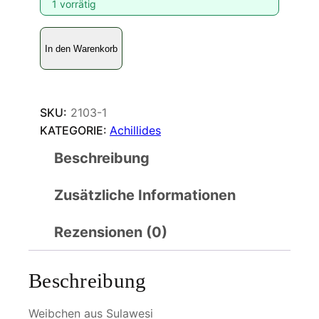
1 vorrätig
A
In den Warenkorb
c
h
i
l
SKU:
2103-1
l
KATEGORIE:
Achillides
i
Beschreibung
d
e
Zusätzliche Informationen
s
b
l
Rezensionen (0)
u
m
Beschreibung
e
i
Weibchen aus Sulawesi