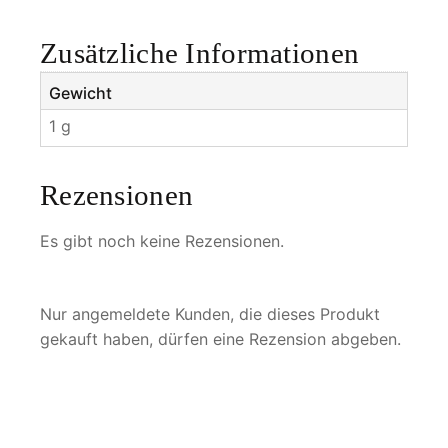
M
e
Zusätzliche Informationen
n
g
Gewicht
e
1 g
Rezensionen
Es gibt noch keine Rezensionen.
Nur angemeldete Kunden, die dieses Produkt
gekauft haben, dürfen eine Rezension abgeben.