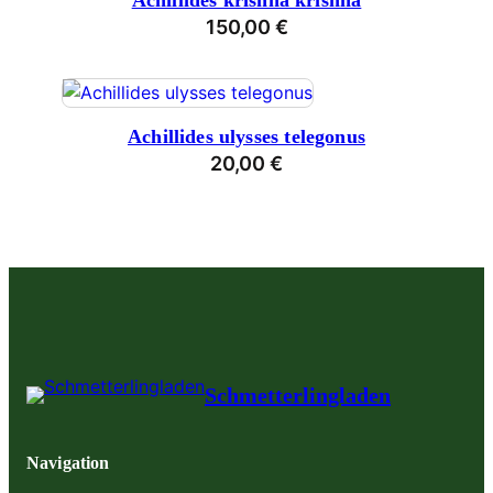
Achillides krishna krishna
150,00
€
Achillides ulysses telegonus
20,00
€
Schmetterlingladen
Navigation