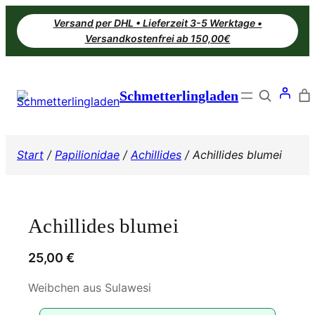
Zum
Versand per DHL • Lieferzeit 3-5 Werktage •
Inhalt
Versandkostenfrei ab 150,00€
springen
Search
Schmetterlingladen
Start
/
Papilionidae
/
Achillides
/ Achillides blumei
Achillides blumei
25,00
€
Weibchen aus Sulawesi