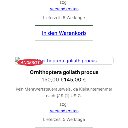
300,00 €
299,00 €.
zzgl.
Versandkosten
Lieferzeit:
5 Werktage
In den Warenkorb
PRODUKT
ANGEBOT
IM
Ornithoptera goliath procus
ANGEBOT
Ursprünglicher
Aktueller
150,00
€
145,00
€
Preis
Preis
Kein Mehrwertsteuerausweis, da Kleinunternehmer
war:
ist:
nach §19 (1) UStG.
150,00 €
145,00 €.
zzgl.
Versandkosten
Lieferzeit:
5 Werktage