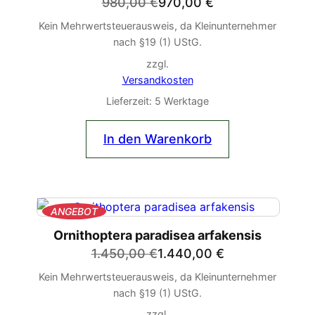
Ursprünglicher
Aktueller
980,00
€
970,00
€
Preis
Preis
Kein Mehrwertsteuerausweis, da Kleinunternehmer
war:
ist:
nach §19 (1) UStG.
980,00 €
970,00 €.
zzgl.
Versandkosten
Lieferzeit:
5 Werktage
In den Warenkorb
PRODUKT
ANGEBOT
IM
Ornithoptera paradisea arfakensis
ANGEBOT
Ursprünglicher
Aktueller
1.450,00
€
1.440,00
€
Preis
Preis
Kein Mehrwertsteuerausweis, da Kleinunternehmer
war:
ist:
nach §19 (1) UStG.
1.450,00 €
1.440,00 €.
zzgl.