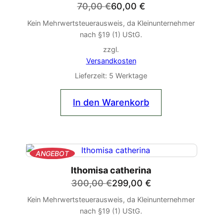
Ursprünglicher
Aktueller
70,00
€
60,00
€
Preis
Preis
Kein Mehrwertsteuerausweis, da Kleinunternehmer
war:
ist:
nach §19 (1) UStG.
70,00 €
60,00 €.
zzgl.
Versandkosten
Lieferzeit:
5 Werktage
In den Warenkorb
PRODUKT
ANGEBOT
IM
Ithomisa catherina
ANGEBOT
Ursprünglicher
Aktueller
300,00
€
299,00
€
Preis
Preis
Kein Mehrwertsteuerausweis, da Kleinunternehmer
war:
ist:
nach §19 (1) UStG.