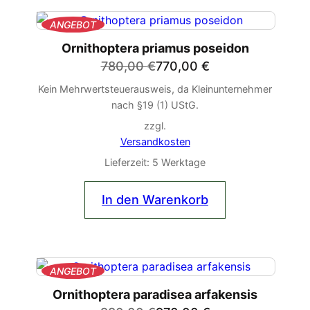
PRODUKT
ANGEBOT
IM
Ornithoptera priamus poseidon
ANGEBOT
Ursprünglicher
Aktueller
780,00
€
770,00
€
Preis
Preis
Kein Mehrwertsteuerausweis, da Kleinunternehmer
war:
ist:
nach §19 (1) UStG.
780,00 €
770,00 €.
zzgl.
Versandkosten
Lieferzeit:
5 Werktage
In den Warenkorb
PRODUKT
ANGEBOT
IM
Ornithoptera paradisea arfakensis
ANGEBOT