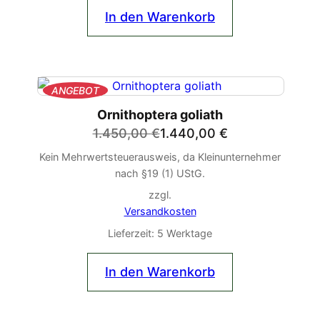
In den Warenkorb
PRODUKT
ANGEBOT
IM
Ornithoptera goliath
ANGEBOT
Ursprünglicher
Aktueller
1.450,00
€
1.440,00
€
Preis
Preis
Kein Mehrwertsteuerausweis, da Kleinunternehmer
war:
ist:
nach §19 (1) UStG.
1.450,00 €
1.440,00 €.
zzgl.
Versandkosten
Lieferzeit:
5 Werktage
In den Warenkorb