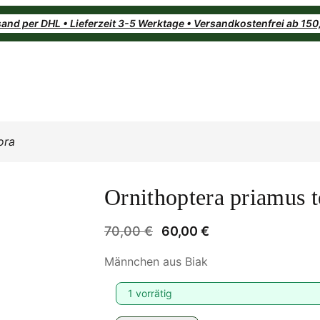
and per DHL • Lieferzeit 3-5 Werktage • Versandkostenfrei ab 15
ora
Ornithoptera priamus t
U
A
70,00
€
60,00
€
r
k
Männchen aus Biak
s
t
p
u
1 vorrätig
r
e