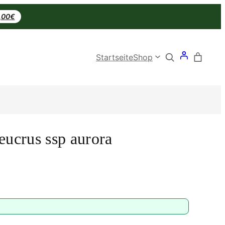
0,00€
Search
Startseite
Shop
eucrus ssp aurora