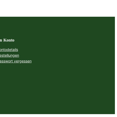
 €
770,00 €.
n Konto
ontodetails
estellungen
asswort vergessen