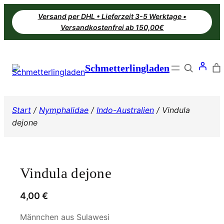
Zum
Versand per DHL • Lieferzeit 3-5 Werktage •
Inhalt
Versandkostenfrei ab 150,00€
springen
Search
Schmetterlingladen
Start
/
Nymphalidae
/
Indo-Australien
/ Vindula
dejone
Vindula dejone
4,00
€
Männchen aus Sulawesi