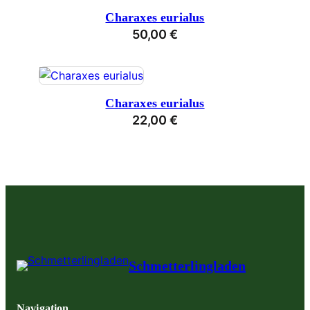
Charaxes eurialus
50,00
€
Charaxes eurialus
22,00
€
Schmetterlingladen
Navigation