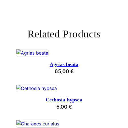
Related Products
Agrias beata
65,00
€
Cethosia hypsea
5,00
€