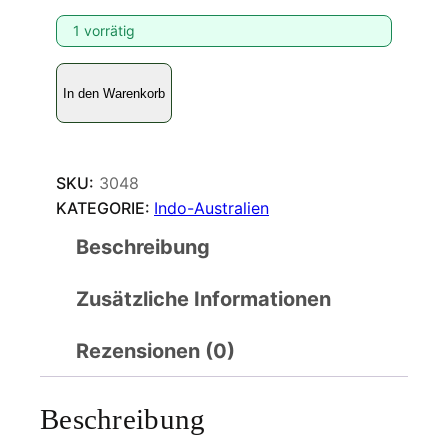
1 vorrätig
C
In den Warenkorb
h
i
l
d
SKU:
3048
r
KATEGORIE:
Indo-Australien
e
Beschreibung
n
a
Zusätzliche Informationen
c
h
i
Rezensionen (0)
l
d
Beschreibung
r