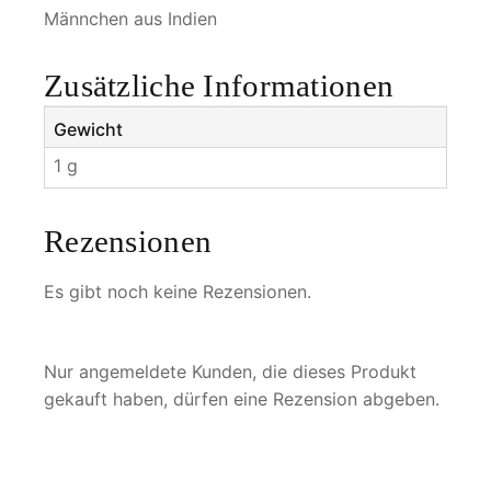
e
Männchen aus Indien
n
i
Zusätzliche Informationen
M
e
Gewicht
n
1 g
g
e
Rezensionen
Es gibt noch keine Rezensionen.
Nur angemeldete Kunden, die dieses Produkt
gekauft haben, dürfen eine Rezension abgeben.