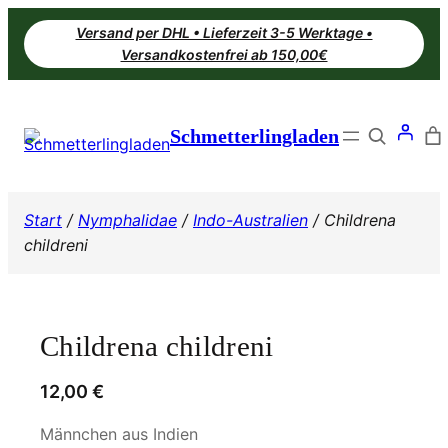
Zum
Versand per DHL • Lieferzeit 3-5 Werktage •
Inhalt
Versandkostenfrei ab 150,00€
springen
Search
Schmetterlingladen
Start
/
Nymphalidae
/
Indo-Australien
/ Childrena
childreni
Childrena childreni
12,00
€
Männchen aus Indien